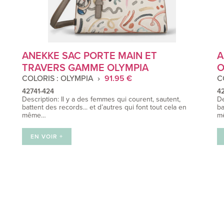
ANEKKE SAC PORTE MAIN ET
A
TRAVERS GAMME OLYMPIA
O
COLORIS : OLYMPIA
91.95 €
C
42741-424
42
Description: Il y a des femmes qui courent, sautent,
De
battent des records... et d’autres qui font tout cela en
ba
même…
m
EN VOIR +