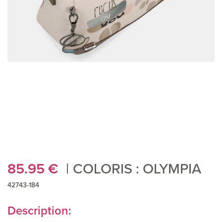
85.95
€
COLORIS : OLYMPIA
42743-184
Description: