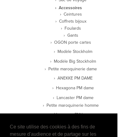
Accessoires
Ceintures
Coffrets bijoux
Foulards
Gants
OGON porte cartes
Modèle Stockholm
Modèle Big Stockholm
Petite maroquinerie dame
ANEKKE PM DAME
Hexagona PM dame
Lancaster PM dame
Petite maroquinerie homme
Hexagona PM homme
Lancaster PM homme
Ce site utilise des cookies à des fins de
Wylson PM Homme
mesure d'audience et de partage sur les