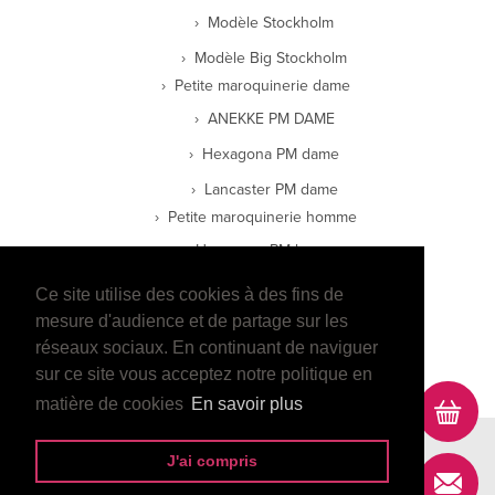
Modèle Stockholm
Modèle Big Stockholm
Petite maroquinerie dame
ANEKKE PM DAME
Hexagona PM dame
Lancaster PM dame
Petite maroquinerie homme
Hexagona PM homme
Lancaster PM homme
Ce site utilise des cookies à des fins de
Wylson PM Homme
mesure d'audience et de partage sur les
réseaux sociaux. En continuant de naviguer
E-boutique
sur ce site vous acceptez notre politique en
matière de cookies
En savoir plus
Contact
Mentions légales
Data projekt
J'ai compris