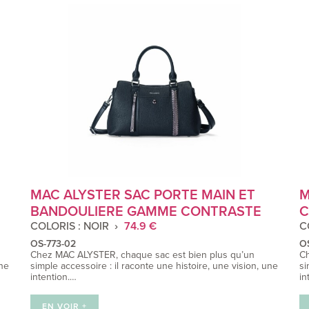
MAC ALYSTER SAC PORTE MAIN ET
M
BANDOULIERE GAMME CONTRASTE
C
COLORIS : NOIR
74.9 €
C
OS-773-02
OS
Chez MAC ALYSTER, chaque sac est bien plus qu’un
Ch
une
simple accessoire : il raconte une histoire, une vision, une
si
intention.…
in
EN VOIR +