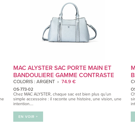
MAC ALYSTER SAC PORTE MAIN ET
M
BANDOULIERE GAMME CONTRASTE
B
COLORIS : ARGENT
74.9 €
C
OS-773-02
O
Chez MAC ALYSTER, chaque sac est bien plus qu’un
Ch
une
simple accessoire : il raconte une histoire, une vision, une
si
intention.…
in
EN VOIR +