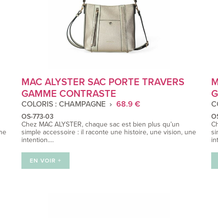
MAC ALYSTER SAC PORTE TRAVERS
M
GAMME CONTRASTE
G
COLORIS : CHAMPAGNE
68.9 €
C
OS-773-03
O
Chez MAC ALYSTER, chaque sac est bien plus qu’un
Ch
une
simple accessoire : il raconte une histoire, une vision, une
si
intention.…
in
EN VOIR +