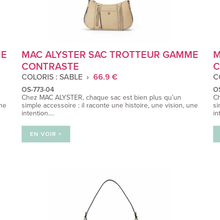
ME
MAC ALYSTER SAC TROTTEUR GAMME
M
CONTRASTE
C
COLORIS : SABLE
66.9 €
C
OS-773-04
O
Chez MAC ALYSTER, chaque sac est bien plus qu’un
Ch
une
simple accessoire : il raconte une histoire, une vision, une
si
intention.…
in
EN VOIR +