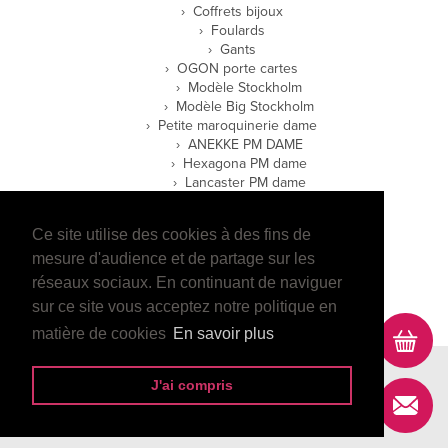
Coffrets bijoux
Foulards
Gants
OGON porte cartes
Modèle Stockholm
Modèle Big Stockholm
Petite maroquinerie dame
ANEKKE PM DAME
Hexagona PM dame
Lancaster PM dame
Petite maroquinerie homme
Hexagona PM homme
Ce site utilise des cookies à des fins de
Lancaster PM homme
Wylson PM Homme
mesure d'audience et de partage sur les
réseaux sociaux. En continuant de naviguer
E-boutique
sur ce site vous acceptez notre politique en
matière de cookies
En savoir plus
Contact
Mentions légales
Data projekt
J'ai compris