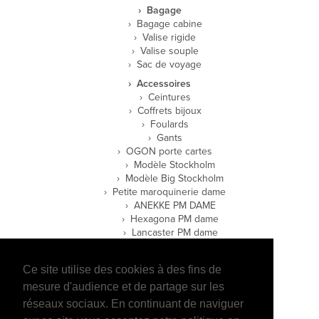
Bagage
Bagage cabine
Valise rigide
Valise souple
Sac de voyage
Accessoires
Ceintures
Coffrets bijoux
Foulards
Gants
OGON porte cartes
Modèle Stockholm
Modèle Big Stockholm
Petite maroquinerie dame
ANEKKE PM DAME
Hexagona PM dame
Lancaster PM dame
Petite maroquinerie homme
Hexagona PM homme
Ce site utilise des cookies à des fins de
Lancaster PM homme
mesure d'audience et de partage sur les
Wylson PM Homme
réseaux sociaux. En continuant de naviguer
E-boutique