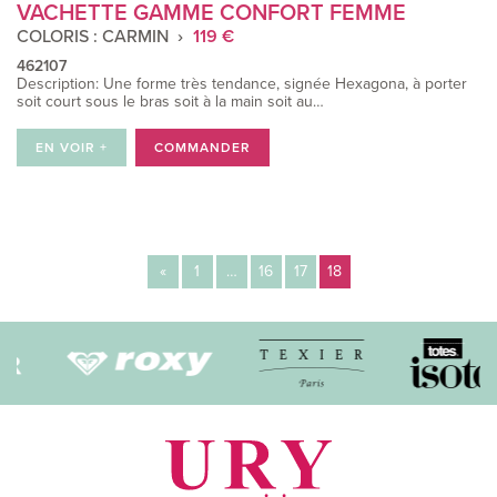
VACHETTE GAMME CONFORT FEMME
COLORIS : CARMIN
119 €
462107
Description: Une forme très tendance, signée Hexagona, à porter
soit court sous le bras soit à la main soit au…
EN VOIR +
COMMANDER
Navigation
«
1
…
16
17
18
des
articles