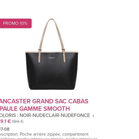
PROMO 10%
ANCASTER GRAND SAC CABAS
PAULE GAMME SMOOTH
OLORIS : NOIR-NUDECLAIR-NUDEFONCE
9.1 €
199 €
37-08
scription: Poche arrière zippée, compartiment