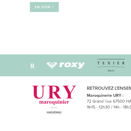
EN VOIR +
Navigation
des
articles
RETROUVEZ L'ENSE
Maroquinerie URY :
72 Grand 'rue 67500 H
9h15 - 12h30 / 14h - 18h3