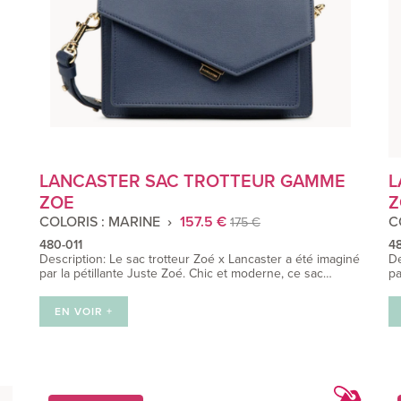
LANCASTER SAC TROTTEUR GAMME
L
ZOE
Z
COLORIS : MARINE
157.5 €
C
175 €
480-011
48
Description: Le sac trotteur Zoé x Lancaster a été imaginé
De
par la pétillante Juste Zoé. Chic et moderne, ce sac…
pa
EN VOIR +