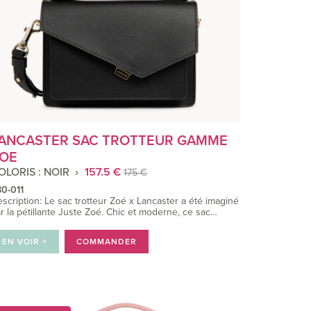
ANCASTER SAC TROTTEUR GAMME
OE
OLORIS : NOIR
157.5 €
175 €
0-011
scription: Le sac trotteur Zoé x Lancaster a été imaginé
r la pétillante Juste Zoé. Chic et moderne, ce sac…
EN VOIR +
COMMANDER