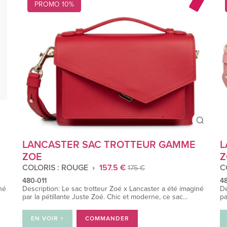
PROMO 10%
LANCASTER SAC TROTTEUR GAMME
L
ZOE
Z
COLORIS : ROUGE
157.5 €
C
175 €
480-011
48
né
Description: Le sac trotteur Zoé x Lancaster a été imaginé
De
par la pétillante Juste Zoé. Chic et moderne, ce sac…
pa
EN VOIR +
COMMANDER