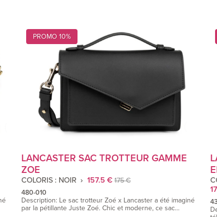
PROMO 10%
LANCASTER SAC TROTTEUR GAMME
L
ZOE
E
COLORIS : NOIR
157.5 €
C
175 €
17
480-010
né
Description: Le sac trotteur Zoé x Lancaster a été imaginé
4
par la pétillante Juste Zoé. Chic et moderne, ce sac…
De