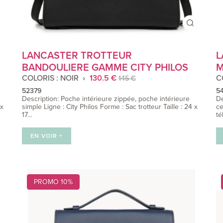
LANCASTER TROTTEUR
L
BANDOULIERE GAMME CITY PHILOS
M
COLORIS : NOIR
130.5 €
C
145 €
52379
5
Description: Poche intérieure zippée, poche intérieure
De
 x
simple Ligne : City Philos Forme : Sac trotteur Taille : 24 x
ce
17…
té
EN VOIR +
PROMO 10%