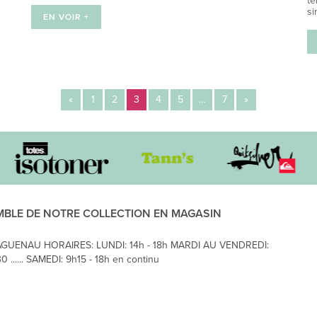
té
si
EN VOIR +
«
1
2
3
4
5
…
7
»
MBLE DE NOTRE COLLECTION EN MAGASIN
AGUENAU HORAIRES: LUNDI: 14h - 18h MARDI AU VENDREDI:
0 ...... SAMEDI: 9h15 - 18h en continu