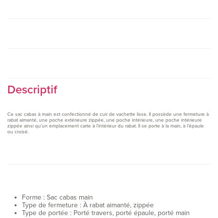
Descriptif
Ce sac cabas à main est confectionné de cuir de vachette lisse. Il possède une fermeture à
rabat aimanté, une poche extérieure zippée, une poche intérieure, une poche intérieure
zippée ainsi qu’un emplacement carte à l’intérieur du rabat. Il se porte à la main, à l’épaule
ou croisé.
Forme :
Sac cabas main
Type de fermeture :
À rabat aimanté, zippée
Type de portée :
Porté travers, porté épaule, porté main