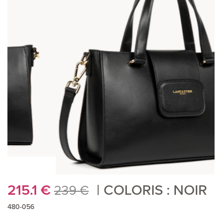
215.1
€
COLORIS : NOIR
239 €
480-056