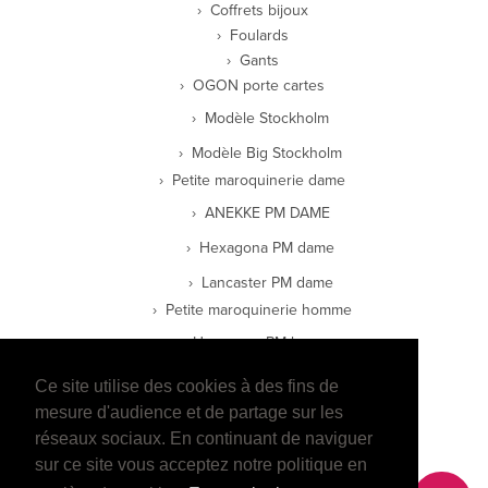
Coffrets bijoux
Foulards
Gants
OGON porte cartes
Modèle Stockholm
Modèle Big Stockholm
Petite maroquinerie dame
ANEKKE PM DAME
Hexagona PM dame
Lancaster PM dame
Petite maroquinerie homme
Hexagona PM homme
Lancaster PM homme
Ce site utilise des cookies à des fins de
mesure d'audience et de partage sur les
Wylson PM Homme
réseaux sociaux. En continuant de naviguer
E-boutique
sur ce site vous acceptez notre politique en