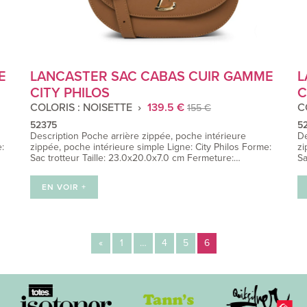
E
LANCASTER SAC CABAS CUIR GAMME
L
CITY PHILOS
C
COLORIS : NOISETTE
139.5 €
C
155 €
52375
5
Description Poche arrière zippée, poche intérieure
De
:
zippée, poche intérieure simple Ligne: City Philos Forme:
zi
Sac trotteur Taille: 23.0x20.0x7.0 cm Fermeture:…
Sa
EN VOIR +
«
1
…
4
5
6