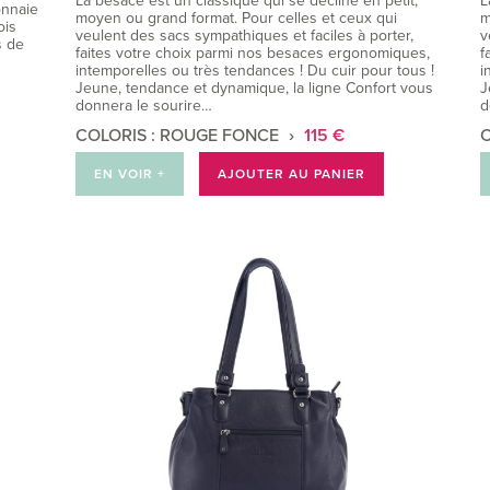
La besace est un classique qui se décline en petit,
L
onnaie
moyen ou grand format. Pour celles et ceux qui
m
ois
veulent des sacs sympathiques et faciles à porter,
v
s de
faites votre choix parmi nos besaces ergonomiques,
f
intemporelles ou très tendances ! Du cuir pour tous !
i
Jeune, tendance et dynamique, la ligne Confort vous
J
donnera le sourire…
d
COLORIS : ROUGE FONCE
115 €
C
EN VOIR +
AJOUTER AU PANIER