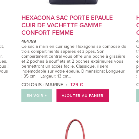
HEXAGONA SAC PORTE EPAULE
CUIR DE VACHETTE GAMME
CONFORT FEMME
464789
4
t,
Ce sac à main en cuir signé Hexagona se compose de
C
trois compartiments séparés et zippés. Son
t
r,
compartiment central vous offre une poche à glissière
c
ues,
et 2 poches à soufflets et 2 poches extérieures vous
e
ous !
permettront un accès facile. Classique, il sera
p
 vous
indémodable sur votre épaule. Dimensions: Longueur.
i
: 35 cm Largeur: 13 cm…
:
COLORIS : MARINE
129 €
C
EN VOIR +
AJOUTER AU PANIER