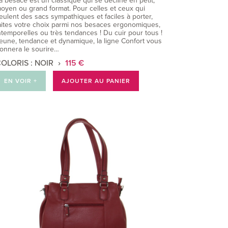
a besace est un classique qui se décline en petit,
oyen ou grand format. Pour celles et ceux qui
eulent des sacs sympathiques et faciles à porter,
aites votre choix parmi nos besaces ergonomiques,
ntemporelles ou très tendances ! Du cuir pour tous !
eune, tendance et dynamique, la ligne Confort vous
onnera le sourire…
OLORIS : NOIR
115 €
EN VOIR +
AJOUTER AU PANIER