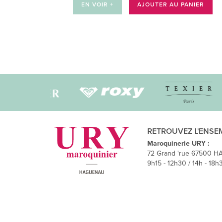
EN VOIR +
AJOUTER AU PANIER
RETROUVEZ L'ENSE
Maroquinerie URY :
72 Grand 'rue 67500 H
9h15 - 12h30 / 14h - 18h3