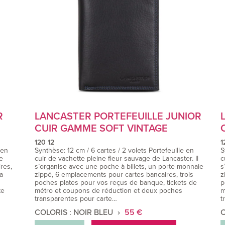
R
LANCASTER PORTEFEUILLE JUNIOR
CUIR GAMME SOFT VINTAGE
120 12
1
 en
Synthèse: 12 cm / 6 cartes / 2 volets Portefeuille en
S
se
cuir de vachette pleine fleur sauvage de Lancaster. Il
c
res,
s’organise avec une poche à billets, un porte-monnaie
s
a
zippé, 6 emplacements pour cartes bancaires, trois
z
poches plates pour vos reçus de banque, tickets de
p
te
métro et coupons de réduction et deux poches
m
transparentes pour carte…
t
COLORIS : NOIR BLEU
55 €
C