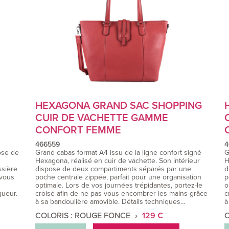
HEXAGONA GRAND SAC SHOPPING
CUIR DE VACHETTE GAMME
CONFORT FEMME
466559
4
ose de
Grand cabas format A4 issu de la ligne confort signé
G
Hexagona, réalisé en cuir de vachette. Son intérieur
H
ssière
dispose de deux compartiments séparés par une
d
 vous
poche centrale zippée, parfait pour une organisation
p
optimale. Lors de vos journées trépidantes, portez-le
o
gueur.
croisé afin de ne pas vous encombrer les mains grâce
c
à sa bandoulière amovible. Détails techniques…
à
COLORIS : ROUGE FONCE
129 €
C