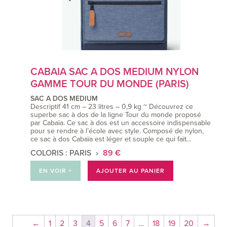
CABAIA SAC A DOS MEDIUM NYLON
GAMME TOUR DU MONDE (PARIS)
SAC A DOS MEDIUM
Descriptif 41 cm – 23 litres – 0,9 kg ~ Découvrez ce
superbe sac à dos de la ligne Tour du monde proposé
par Cabaïa. Ce sac à dos est un accessoire indispensable
pour se rendre à l’école avec style. Composé de nylon,
ce sac à dos Cabaïa est léger et souple ce qui fait…
COLORIS : PARIS
89 €
EN VOIR +
AJOUTER AU PANIER
←
1
2
3
4
5
6
7
…
18
19
20
→