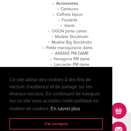
Accessoires
Ceintures
Coffrets bijoux
Foulards
Gants
OGON porte cartes
Modèle Stockholm
Modèle Big Stockholm
Petite maroquinerie dame
ANEKKE PM DAME
Hexagona PM dame
Lancaster PM dame
Petite maroquinerie homme
Hexagona PM homme
Ce site utilise des cookies à des fins de
Lancaster PM homme
mesure d'audience et de partage sur les
Wylson PM Homme
réseaux sociaux. En continuant de naviguer
E-boutique
sur ce site vous acceptez notre politique en
matière de cookies
En savoir plus
Contact
Mentions légales
Data projekt
J'ai compris