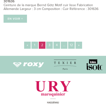
301636
Ceinture de la marque Bernd Götz Motif cuir lisse Fabrication
Allemande Largeur : 3 cm Composition : Cuir Référence : 301636
EN VOIR +
Navigation
«
1
2
3
4
…
12
»
des
articles